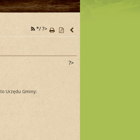
*/ ?>
?>
nto Urzędu Gminy: