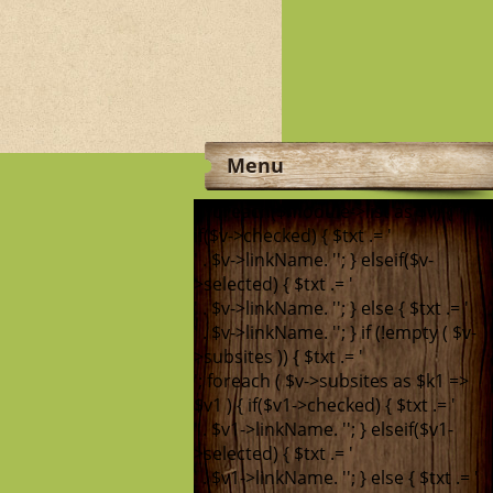
Menu
'; foreach($module->list as $v) {
if($v->checked) { $txt .= '
' . $v->linkName. '
'; } elseif($v-
>selected) { $txt .= '
' . $v->linkName. '
'; } else { $txt .= '
' . $v->linkName. '
'; } if (!empty ( $v-
>subsites )) { $txt .= '
'; foreach ( $v->subsites as $k1 =>
$v1 ) { if($v1->checked) { $txt .= '
' . $v1->linkName. '
'; } elseif($v1-
>selected) { $txt .= '
' . $v1->linkName. '
'; } else { $txt .= '