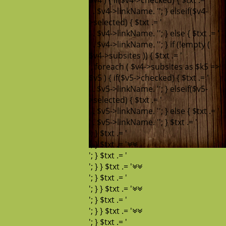
$v4 ) { if($v4->checked) { $txt .= '
' . $v4->linkName. '
'; } elseif($v4-
>selected) { $txt .= '
' . $v4->linkName. '
'; } else { $txt .= '
' . $v4->linkName. '
'; } if (!empty (
$v4->subsites )) { $txt .= '
'; foreach ( $v4->subsites as $k5 =>
$v5 ) { if($v5->checked) { $txt .= '
' . $v5->linkName. '
'; } elseif($v5-
>selected) { $txt .= '
' . $v5->linkName. '
'; } else { $txt .= '
' . $v5->linkName. '
'; } $txt .= '
'; } $txt .= '
'; } $txt .= '
'; } $txt .= '
'; } } $txt .= '
'; } $txt .= '
'; } } $txt .= '
'; } $txt .= '
'; } } $txt .= '
'; } $txt .= '