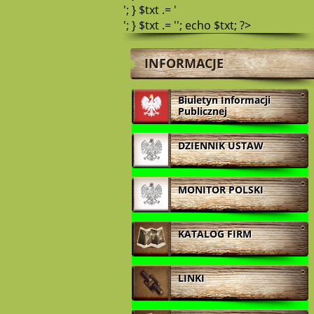
'; } $txt .= '
'; } $txt .= ''; echo $txt; ?>
INFORMACJE
Biuletyn Informacji
Publicznej
DZIENNIK USTAW
MONITOR POLSKI
KATALOG FIRM
LINKI