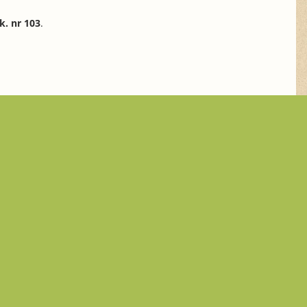
k. nr 103
.