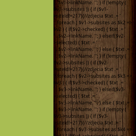
' . $v1->linkName. '
'; } if (!empty (
$v1->subsites )) { if ($v1-
>siteId!=217){//zdjecia $txt .= '
'; foreach ( $v1->subsites as $k2 =>
$v2 ) { if($v2->checked) { $txt .= '
' . $v2->linkName. '
'; } elseif($v2-
>selected) { $txt .= '
' . $v2->linkName. '
'; } else { $txt .= '
' . $v2->linkName. '
'; } if (!empty (
$v2->subsites )) { if ($v2-
>siteId!=217){//zdjecia $txt .= '
'; foreach ( $v2->subsites as $k3 =>
$v3 ) { if($v3->checked) { $txt .= '
' . $v3->linkName. '
'; } elseif($v3-
>selected) { $txt .= '
' . $v3->linkName. '
'; } else { $txt .= '
' . $v3->linkName. '
'; } if (!empty (
$v3->subsites )) { if ($v3-
>siteId!=217){//zdjecia $txt .= '
'; foreach ( $v3->subsites as $k4 =>