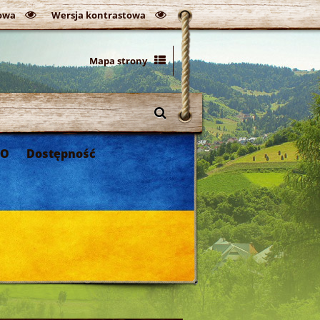
owa
Wersja kontrastowa
0%
Mapa strony
DO
Dostępność