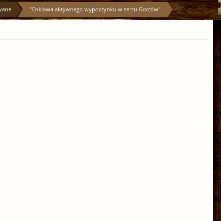
owane
"Enklawa aktywnego wypoczynku w sercu Gorców"
';
if
' 
>s
' 
' 
>s
';
$v
' 
>s
' 
' 
$v
>s
';
$v
' 
>s