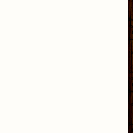
' 
' 
$v
>s
';
$v
' 
>s
' 
' 
$v
>s
';
$v
' 
>s
' 
' 
$v
';