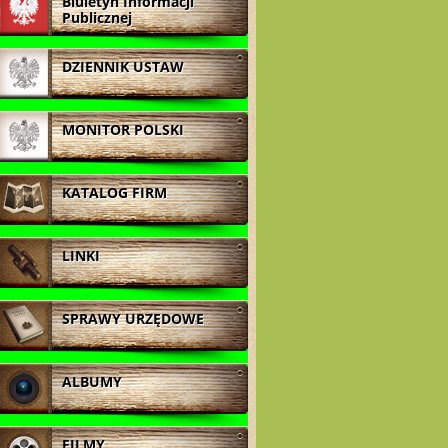
Biuletyn Informacji
Publicznej
DZIENNIK USTAW
MONITOR POLSKI
KATALOG FIRM
LINKI
SPRAWY URZĘDOWE
ALBUMY
FILMY