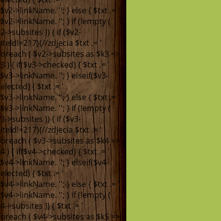
. $v2->linkName. '
'; } else { $txt .= '
. $v2->linkName. '
'; } if (!empty (
2->subsites )) { if ($v2-
iteId!=217){//zdjecia $txt .= '
 foreach ( $v2->subsites as $k3 =>
3 ) { if($v3->checked) { $txt .= '
. $v3->linkName. '
'; } elseif($v3-
elected) { $txt .= '
. $v3->linkName. '
'; } else { $txt .= '
. $v3->linkName. '
'; } if (!empty (
3->subsites )) { if ($v3-
iteId!=217){//zdjecia $txt .= '
 foreach ( $v3->subsites as $k4 =>
4 ) { if($v4->checked) { $txt .= '
. $v4->linkName. '
'; } elseif($v4-
elected) { $txt .= '
. $v4->linkName. '
'; } else { $txt .= '
. $v4->linkName. '
'; } if (!empty (
4->subsites )) { $txt .= '
 foreach ( $v4->subsites as $k5 =>