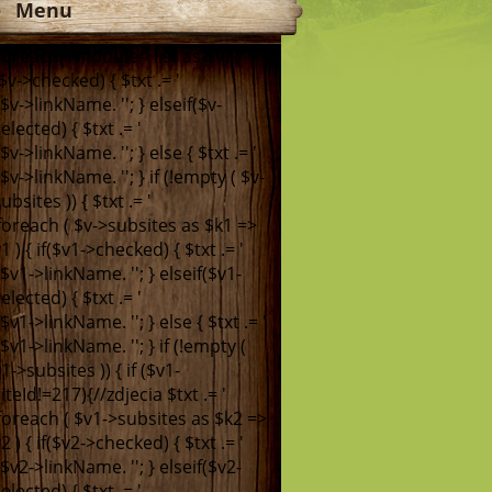
Menu
 foreach($module->list as $v) {
($v->checked) { $txt .= '
. $v->linkName. '
'; } elseif($v-
elected) { $txt .= '
. $v->linkName. '
'; } else { $txt .= '
. $v->linkName. '
'; } if (!empty ( $v-
ubsites )) { $txt .= '
 foreach ( $v->subsites as $k1 =>
1 ) { if($v1->checked) { $txt .= '
. $v1->linkName. '
'; } elseif($v1-
elected) { $txt .= '
. $v1->linkName. '
'; } else { $txt .= '
. $v1->linkName. '
'; } if (!empty (
1->subsites )) { if ($v1-
iteId!=217){//zdjecia $txt .= '
 foreach ( $v1->subsites as $k2 =>
2 ) { if($v2->checked) { $txt .= '
. $v2->linkName. '
'; } elseif($v2-
elected) { $txt .= '