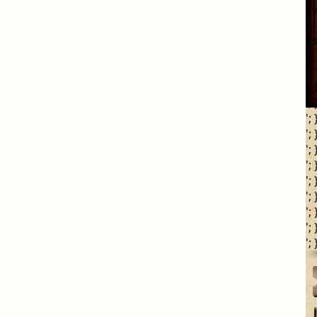
$v
' 
>s
' 
' 
';
';
';
';
';
';
';
';
';
';
';