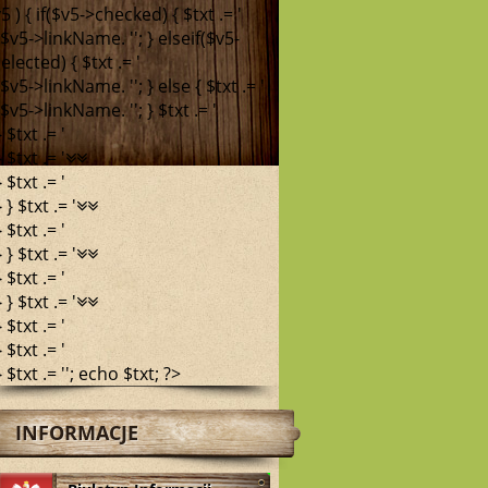
5 ) { if($v5->checked) { $txt .= '
. $v5->linkName. '
'; } elseif($v5-
elected) { $txt .= '
. $v5->linkName. '
'; } else { $txt .= '
. $v5->linkName. '
'; } $txt .= '
 } $txt .= '
 } $txt .= '
 } $txt .= '
 } } $txt .= '
 } $txt .= '
 } } $txt .= '
 } $txt .= '
 } } $txt .= '
 } $txt .= '
 } $txt .= '
 } $txt .= ''; echo $txt; ?>
INFORMACJE