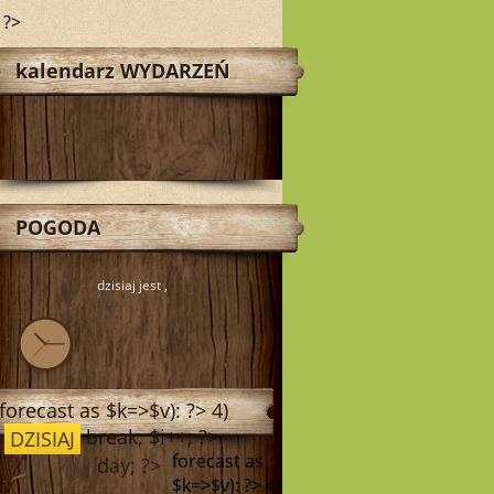
 ?>
kalendarz WYDARZEŃ
POGODA
dzisiaj jest
,
forecast as $k=>$v): ?>
4)
break; $i++; ?>
DZISIAJ
forecast as
day; ?>
$k=>$v): ?>
4)