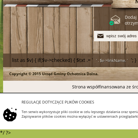
Dodaj 
otrzy
list as $v) { if($v->checked) { $txt .= '
'; 
' . $v->linkName. '
Copyright © 2015 Urząd Gminy Ochotnica Dolna.
>linkName.
Strona współfinansowana ze śro
REGULACJE DOTYCZĄCE PLIKÓW COOKIES
Ten serwis wykorzystuje pliki cookie w celu lepszego dzialania oraz s
Zapisywanie plików cookies można wyłączyć w ustawieniach przeglądarki.
*/ ?>