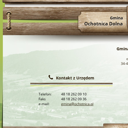
Gmina
Ochotnica Dolna
Gmina
34-4
Kontakt z Urzędem
Telefon:
48 18 262 09 10
Faks
48 18 262 09 36
e-mail:
gmina@ochotnica.pl