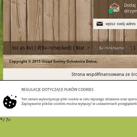
Dodaj 
otrzy
list as $v) { if($v->checked) { $txt .= '
'; 
' . $v->linkName. '
Copyright © 2015 Urząd Gminy Ochotnica Dolna.
>linkName.
Strona współfinansowana ze śro
REGULACJE DOTYCZĄCE PLIKÓW COOKIES
Ten serwis wykorzystuje pliki cookie w celu lepszego dzialania oraz s
Zapisywanie plików cookies można wyłączyć w ustawieniach przeglądarki.
*/ ?>