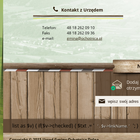
Kontakt z Urzędem
Telefon:
48 18 262 09 10
Faks
48 18 262 09 36
e-mail:
gmina@ochotnica.pl
Dodaj 
otrzy
list as $v) { if($v->checked) { $txt .= '
'; 
' . $v->linkName. '
Copyright © 2015 Urząd Gminy Ochotnica Dolna.
>linkName.