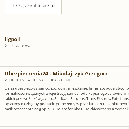
ligpoll
TYLMANOWA
Ubezpieczenia24 - Mikołajczyk Grzegorz
OCHOTNICA DOLNA DŁUBACZE 160
U nas ubezpieczysz samochód, dom, mieszkanie, firmę, gospodarstwo rol
formalności związanych z rejestracją samochodu kupionego zarówno w kraj
takich przewoźników jak np.: Sindbad, Eurobus, Trans Ekspres, Eutotran
opłacimy niezbędny podatek, pomożemy w przetłumaczeniu dokume
mail: ocacochotnica@op.pl Biuro Krościenko ul. Mickiewicza 11 Krościenk