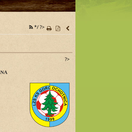
*/ ?>
?>
LNA