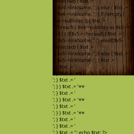
>selected) { $txt .= '
' . $v4->linkName. '
'; } else { $txt .= '
' . $v4->linkName. '
'; } if (!empty (
$v4->subsites )) { $txt .= '
'; foreach ( $v4->subsites as $k5 =>
$v5 ) { if($v5->checked) { $txt .= '
' . $v5->linkName. '
'; } elseif($v5-
>selected) { $txt .= '
' . $v5->linkName. '
'; } else { $txt .= '
' . $v5->linkName. '
'; } $txt .= '
'; } $txt .= '
'; } $txt .= '
'; } $txt .= '
'; } } $txt .= '
'; } $txt .= '
'; } } $txt .= '
'; } $txt .= '
'; } } $txt .= '
'; } $txt .= '
'; } $txt .= '
'; } $txt .= ''; echo $txt; ?>