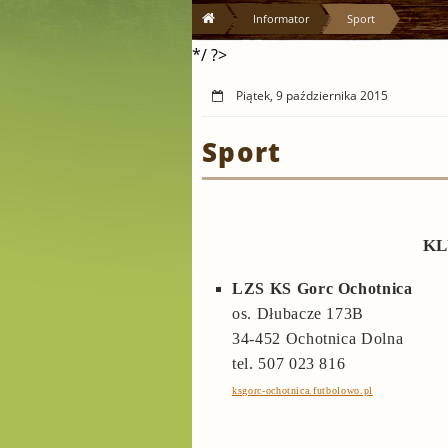
Informator
Sport
*/ ?>
Piątek, 9 października 2015
Sport
KL
LZS KS Gorc Ochotnica
os. Dłubacze 173B
34-452 Ochotnica Dolna
tel. 507 023 816
ksgorc-ochotnica.futbolowo.pl