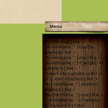
Menu
'; foreach($module->list as $v) {
if($v->checked) { $txt .= '
' . $v->linkName. '
'; } elseif($v-
>selected) { $txt .= '
' . $v->linkName. '
'; } else { $txt .= '
' . $v->linkName. '
'; } if (!empty ( $v-
>subsites )) { $txt .= '
'; foreach ( $v->subsites as $k1 =>
$v1 ) { if($v1->checked) { $txt .= '
' . $v1->linkName. '
'; } elseif($v1-
>selected) { $txt .= '
' . $v1->linkName. '
'; } else { $txt .= '
' . $v1->linkName. '
'; } if (!empty (
$v1->subsites )) { if ($v1-