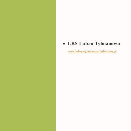
LKS Lubań Tylmanowa
www.luban-tylmanowa.futbolowo.pl