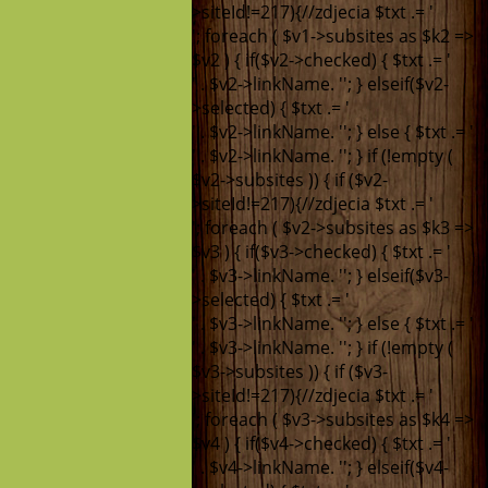
>siteId!=217){//zdjecia $txt .= '
'; foreach ( $v1->subsites as $k2 =>
$v2 ) { if($v2->checked) { $txt .= '
' . $v2->linkName. '
'; } elseif($v2-
>selected) { $txt .= '
' . $v2->linkName. '
'; } else { $txt .= '
' . $v2->linkName. '
'; } if (!empty (
$v2->subsites )) { if ($v2-
>siteId!=217){//zdjecia $txt .= '
'; foreach ( $v2->subsites as $k3 =>
$v3 ) { if($v3->checked) { $txt .= '
' . $v3->linkName. '
'; } elseif($v3-
>selected) { $txt .= '
' . $v3->linkName. '
'; } else { $txt .= '
' . $v3->linkName. '
'; } if (!empty (
$v3->subsites )) { if ($v3-
>siteId!=217){//zdjecia $txt .= '
'; foreach ( $v3->subsites as $k4 =>
$v4 ) { if($v4->checked) { $txt .= '
' . $v4->linkName. '
'; } elseif($v4-