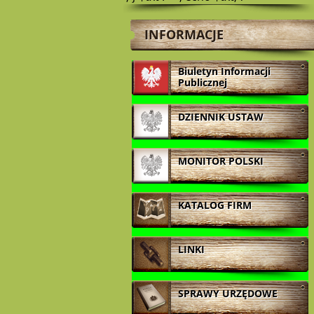
INFORMACJE
Biuletyn Informacji
Publicznej
DZIENNIK USTAW
MONITOR POLSKI
KATALOG FIRM
LINKI
SPRAWY URZĘDOWE