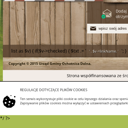
Dodaj 
otrzy
list as $v) { if($v->checked) { $txt .= '
'; 
' . $v->linkName. '
Copyright © 2015 Urząd Gminy Ochotnica Dolna.
>linkName.
Strona współfinansowana ze śro
REGULACJE DOTYCZĄCE PLIKÓW COOKIES
Ten serwis wykorzystuje pliki cookie w celu lepszego dzialania oraz s
Zapisywanie plików cookies można wyłączyć w ustawieniach przeglądarki.
*/ ?>