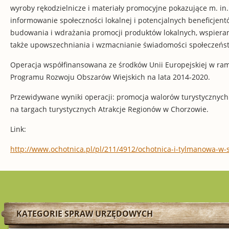
wyroby rękodzielnicze i materiały promocyjne pokazujące m. in. 
informowanie społeczności lokalnej i potencjalnych beneficjent
budowania i wdrażania promocji produktów lokalnych, wspieran
także upowszechniania i wzmacnianie świadomości społeczeństwa 
Operacja współfinansowana ze środków Unii Europejskiej w ra
Programu Rozwoju Obszarów Wiejskich na lata 2014-2020.
Przewidywane wyniki operacji: promocja walorów turystycznych
na targach turystycznych Atrakcje Regionów w Chorzowie.
Link:
http://www.ochotnica.pl/pl/211/4912/ochotnica-i-tylmanowa-w-
KATEGORIE SPRAW URZĘDOWYCH