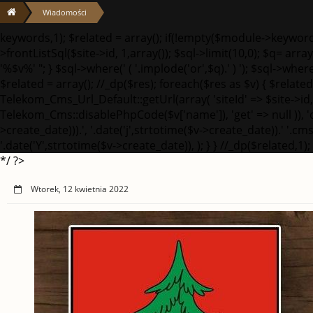
Wiadomości
keywords,1); $related = array(); if(!empty($module->keywor
>frontListSql($site->id, 1,array()); $sql->limit(10,0); $q= arr
'%$v%' "; } $sql->where(' ( '.implode('or',$q).' ) '); $sql->whe
$related = array(); //_dp($res); foreach($res as $v) { $related[]
Telekom_Cms_Url_Default::getUrl(array( 'siteId' => $site->id, 's
Telekom_Cms::disablePhpCode($v['name']), 'get' => null )), 
>create_date))).', '.date('j',strtotime($v->create_date)).' '.
'.date('Y',strtotime($v->create_date)), ); } } //_dp($related,1);
*/ ?>
Wtorek, 12 kwietnia 2022