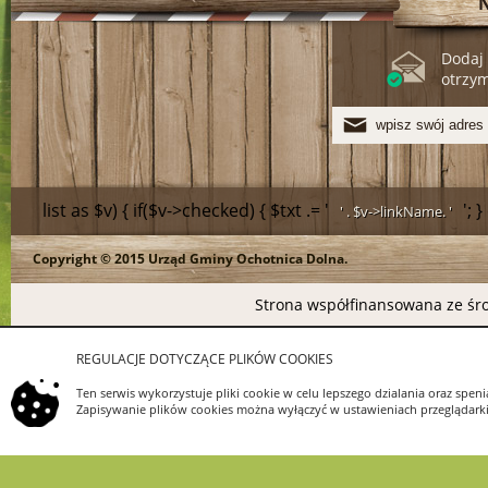
Dodaj 
otrzy
list as $v) { if($v->checked) { $txt .= '
'; 
' . $v->linkName. '
Copyright © 2015 Urząd Gminy Ochotnica Dolna.
>linkName.
Strona współfinansowana ze śro
REGULACJE DOTYCZĄCE PLIKÓW COOKIES
Ten serwis wykorzystuje pliki cookie w celu lepszego dzialania oraz s
Zapisywanie plików cookies można wyłączyć w ustawieniach przeglądarki.