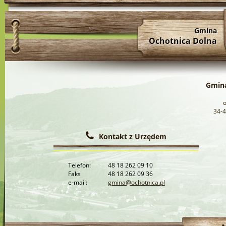
Gmina
Ochotnica Dolna
Gmina
34-4
Kontakt z Urzędem
Telefon:
48 18 262 09 10
Faks
48 18 262 09 36
e-mail:
gmina@ochotnica.pl