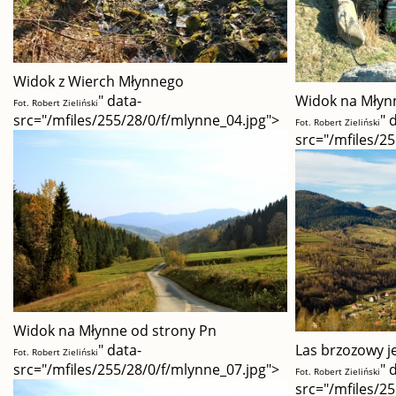
Widok z Wierch Młynnego
" data-
Widok na Młyn
Fot. Robert Zieliński
src="/mfiles/255/28/0/f/mlynne_04.jpg">
" 
Fot. Robert Zieliński
src="/mfiles/2
Widok na Młynne od strony Pn
" data-
Las brzozowy j
Fot. Robert Zieliński
src="/mfiles/255/28/0/f/mlynne_07.jpg">
" 
Fot. Robert Zieliński
src="/mfiles/2