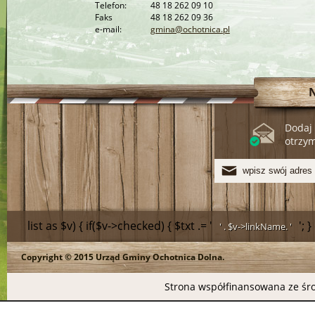
Telefon:
48 18 262 09 10
Faks
48 18 262 09 36
e-mail:
gmina@ochotnica.pl
Dodaj 
otrzy
list as $v) { if($v->checked) { $txt .= '
'; 
' . $v->linkName. '
Copyright © 2015 Urząd Gminy Ochotnica Dolna.
>linkName.
Strona współfinansowana ze śro