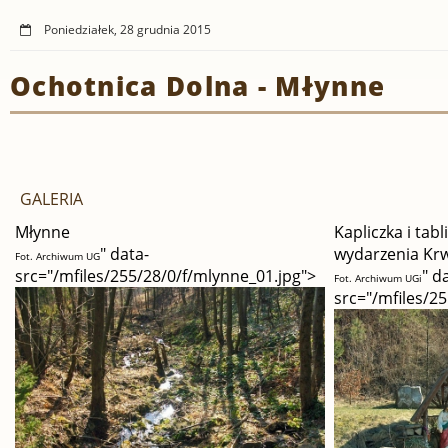
Poniedziałek, 28 grudnia 2015
Ochotnica Dolna - Młynne
GALERIA
Młynne
Kapliczka i tab
" data-
wydarzenia Krw
Fot. Archiwum UG
src="/mfiles/255/28/0/f/mlynne_01.jpg">
" d
Fot. Archiwum UGi
src="/mfiles/2