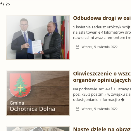
*/ ?>
Odbudowa drogi w osi
5 kwietnia Tadeusz Królczyk Wó
na asfaltowanie 4 kilometrów dr
nawierzchni wraz z remontem i 
Wtorek, 5 kwietnia 2022
Obwieszczenie o wszc
organów opiniujących
Na podstawie art. 49 § 1 ustawy z
poz. 735 z póź zm.), w związku z art
udostępnianiu informacji o �
Wtorek, 5 kwietnia 2022
Nasze dzieje na obra