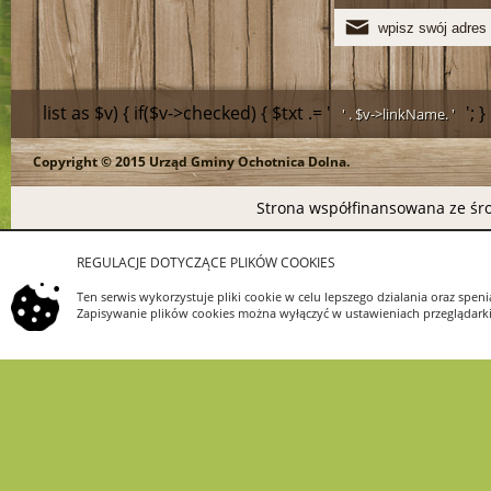
list as $v) { if($v->checked) { $txt .= '
'; 
' . $v->linkName. '
Copyright © 2015 Urząd Gminy Ochotnica Dolna.
>linkName.
Strona współfinansowana ze śro
REGULACJE DOTYCZĄCE PLIKÓW COOKIES
Ten serwis wykorzystuje pliki cookie w celu lepszego dzialania oraz s
Zapisywanie plików cookies można wyłączyć w ustawieniach przeglądarki.