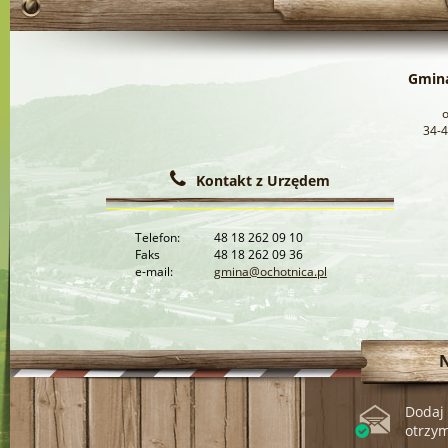
Gmina
34-4
Kontakt z Urzędem
Telefon:
48 18 262 09 10
Faks
48 18 262 09 36
e-mail:
gmina@ochotnica.pl
Dodaj 
otrzy