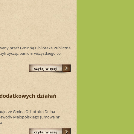
wany przez Gminną Bibliotekę Publiczną
czyk życząc paniom wszystkiego co
czytaj więcej
 dodatkowych działań
uje, że Gmina Ochotnica Dolna
jewody Małopolskiego (umowa nr
ea
czytaj więcej