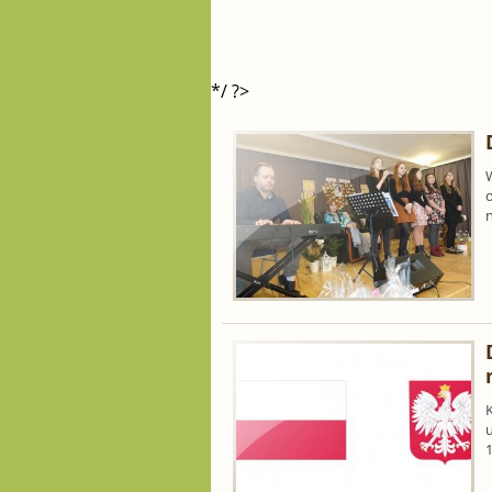
*/ ?>
n