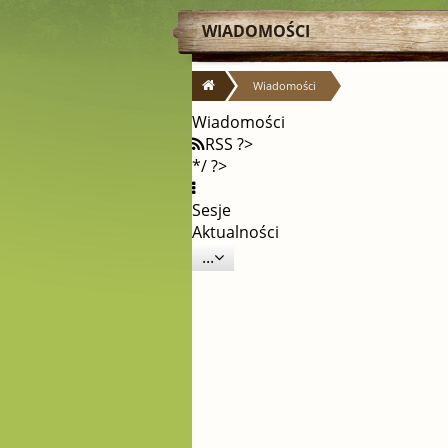
WIADOMOŚCI
Wiadomości
Wiadomości
RSS ?>
*/ ?>
Sesje
Aktualności
...