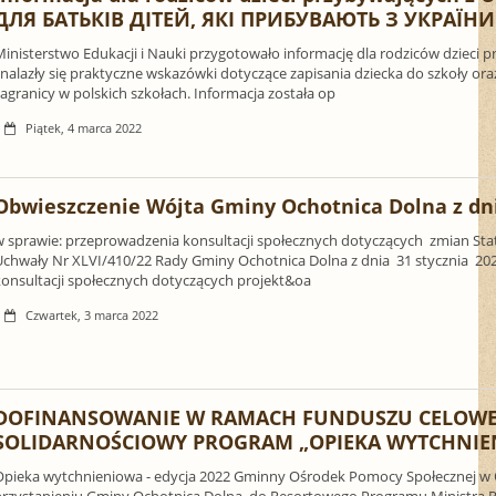
ДЛЯ БАТЬКІВ ДІТЕЙ, ЯКІ ПРИБУВАЮТЬ З УКРАЇНИ
Ministerstwo Edukacji i Nauki przygotowało informację dla rodziców dzieci 
nalazły się praktyczne wskazówki dotyczące zapisania dziecka do szkoły ora
agranicy w polskich szkołach. Informacja została op
Piątek, 4 marca 2022
Obwieszczenie Wójta Gminy Ochotnica Dolna z dni
w sprawie: przeprowadzenia konsultacji społecznych dotyczących zmian Stat
Uchwały Nr XLVI/410/22 Rady Gminy Ochotnica Dolna z dnia 31 stycznia 202
konsultacji społecznych dotyczących projekt&oa
Czwartek, 3 marca 2022
DOFINANSOWANIE W RAMACH FUNDUSZU CELOW
SOLIDARNOŚCIOWY PROGRAM „OPIEKA WYTCHNIENIO
Opieka wytchnieniowa - edycja 2022 Gminny Ośrodek Pomocy Społecznej w O
przystąpieniu Gminy Ochotnica Dolna do Resortowego Programu Ministra Rod