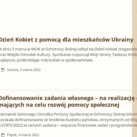
Dzień Kobiet z pomocą dla mieszkańców Ukrainy
W dniu 5 marca w WOK w Ochotnicy Dolnej odbył się Dzień Kobiet zorganizo
oraz Wiejski Ośrodek Kultury. Spotkanie rozpoczął Wójt Gminy Tadeusz Król
ajlepsze, podkreślając rolę kobiet w społeczeństwie
Sobota, 5 marca 2022
Dofinansowanie zadania własnego – na realizację
mających na celu rozwój pomocy społecznej
Kierownik Gminnego Ośrodka Pomocy Społecznej w Ochotnicy Dolnej inform
uzyskała dofinansowane ze środków budżetu państwa, otrzymanych od Wo
12/OPS/2022) w ramach zadania – wsparcie finansowe zadań i programów r
Piątek, 4 marca 2022