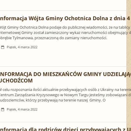
Informacja Wójta Gminy Ochotnica Dolna z dnia 4
Wójt Gminy Ochotnica Dolna podaje do publicznej wiadomości, że na tablicy
internetowej Gminy został zamieszczony wykaz nieruchomości obejmujący dz
obrębie Tylmanowa, przeznaczoną do zamiany nieruchomości.
Piątek, 4 marca 2022
INFORMACJA DO MIESZKAŃCÓW GMINY UDZIELAJĄ
UCHODŹCOM
W celu rozpoznania ilości aktualnie przebywających osób z Ukrainy na tere
Centrum Zarządzania Kryzysowego w Nowym Targu jesteśmy zobowiązani do z
cudzoziemców, którzy przebywają na terenie naszej Gminy. O
Piątek, 4 marca 2022
Informacja dla rodziców dzieci przybywających z