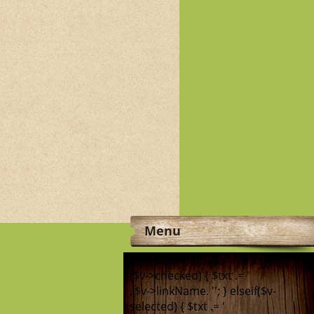
Menu
'; foreach($module->list as $v) {
if($v->checked) { $txt .= '
' . $v->linkName. '
'; } elseif($v-
>selected) { $txt .= '