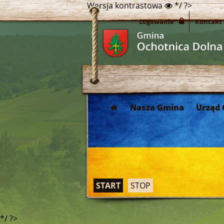
Wersja kontrastowa
*/ ?>
Logowanie
Kontakt
Nasza Gmina
Urząd
START
STOP
*/ ?>