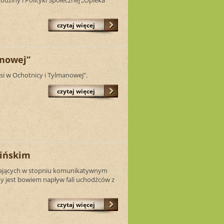
czytaj więcej
anowej”
i w Ochotnicy i Tylmanowej”.
czytaj więcej
aińskim
nających w stopniu komunikatywnym
any jest bowiem napływ fali uchodźców z
czytaj więcej