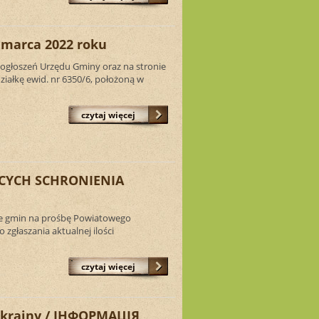
 marca 2022 roku
 ogłoszeń Urzędu Gminy oraz na stronie
iałkę ewid. nr 6350/6, położoną w
czytaj więcej
CYCH SCHRONIENIA
nie gmin na prośbę Powiatowego
głaszania aktualnej ilości
czytaj więcej
 Ukrainy / ІНФОРМАЦІЯ