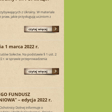
przybywających z Ukrainy. W materiale
z praw, jakie przysługują uczniom z
czytaj więcej
a 1 marca 2022 r.
utów Sołectw. Na podstawie § 1 ust. 2
2 r. w sprawie przeprowadzenia
czytaj więcej
EGO FUNDUSZ
WA” – edycja 2022 r.
chotnicy Dolnej informuje o
ziny i Polityki Społecznej „Opieka